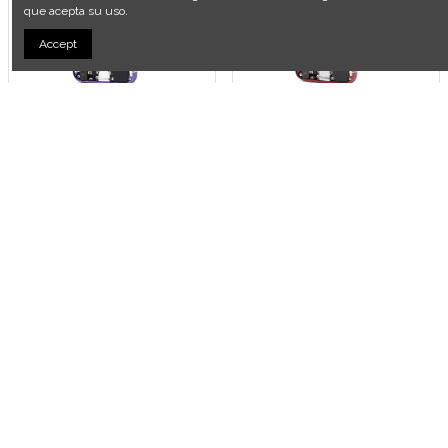
que acepta su uso.
Accept
Chasis Completo iPhone 5 -
Chasis Completo iPhone 5 -
Morado y Blanco
Rojo y Blanco
59,00 €
59,00 €
Añadir al carrito
Añadir al carrito
Fuera de stock
Chasis Completo iPhone 5 -
Chasis Completo iPhone 5 -
Verde y Blanco
Rosa y Blanco