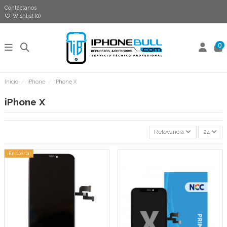
Contáctanos
Wishlist (
0
)
0
Inicio
iPhone
iPhone X
iPhone X
Relevancia
24
¡En oferta!