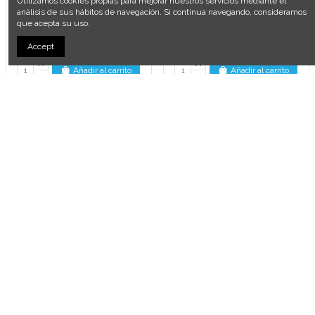
Utilizamos cookies propias para mejorar nuestros servicios mediante el
análisis de sus hábitos de navegación. Si continua navegando, consideramos
que acepta su uso.
Porta SIM iPhone X - Negro
Porta SIM iPhone X - Plata
2,50 €
2,50 €
Accept
Añadir al carrito
Añadir al carrito
Auricular interno iPhone X
Rejilla antipolvo para auricular
iPhone X
5,50 €
1,49 €
Añadir al carrito
Añadir al carrito