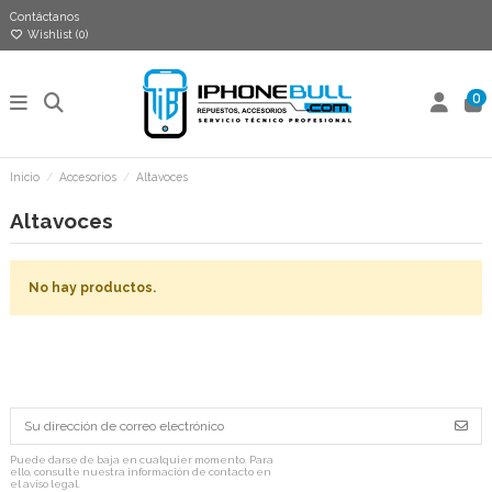
Contáctanos
Wishlist (
0
)
0
Inicio
Accesorios
Altavoces
Altavoces
No hay productos.
Puede darse de baja en cualquier momento. Para
ello, consulte nuestra información de contacto en
el aviso legal.