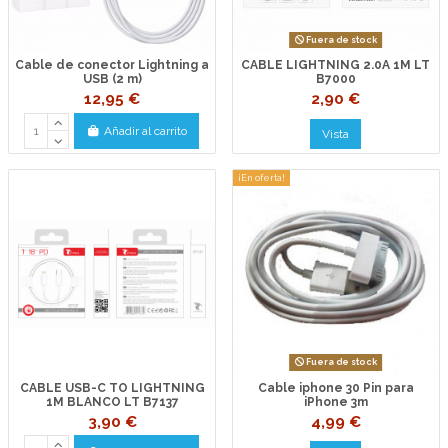
Fuera de stock
Cable de conector Lightning a
CABLE LIGHTNING 2.0A 1M LT
USB (2 m)
B7000
12,95 €
2,90 €
Añadir al carrito
Vista
¡En oferta!
Fuera de stock
CABLE USB-C TO LIGHTNING
Cable iphone 30 Pin para
1M BLANCO LT B7137
iPhone 3m
3,90 €
4,99 €