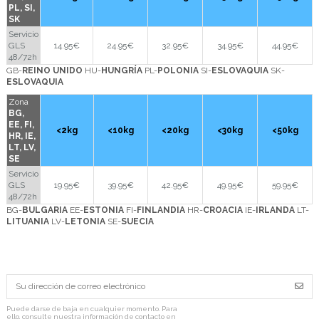
PL, SI,
SK
Servicio
GLS
14.95€
24.95€
32.95€
34.95€
44.95€
48/72h
GB-
REINO UNIDO
HU-
HUNGRÍA
PL-
POLONIA
SI-
ESLOVAQUIA
SK-
ESLOVAQUIA
Zona
BG,
EE, FI,
<2kg
<10kg
<20kg
<30kg
<50kg
HR, IE,
LT, LV,
SE
Servicio
GLS
19.95€
39.95€
42.95€
49.95€
59.95€
48/72h
BG-
BULGARIA
EE-
ESTONIA
FI-
FINLANDIA
HR-
CROACIA
IE-
IRLANDA
LT-
LITUANIA
LV-
LETONIA
SE-
SUECIA
Puede darse de baja en cualquier momento. Para
ello, consulte nuestra información de contacto en