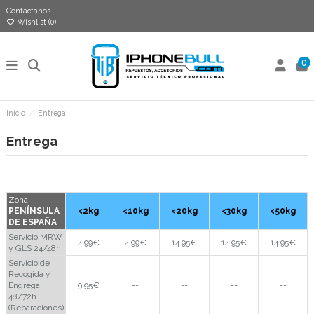
Contáctanos
Wishlist (
0
)
0
Inicio
Entrega
Entrega
Zona
PENÍNSULA
<2kg
<10kg
<20kg
<30kg
<50kg
DE ESPAÑA
Servicio MRW
4.99€
4.99€
14.95€
14.95€
14.95€
y GLS 24/48h
Servicio de
Recogida y
Engrega
9.95€
--
--
--
--
48/72h
(Reparaciones)