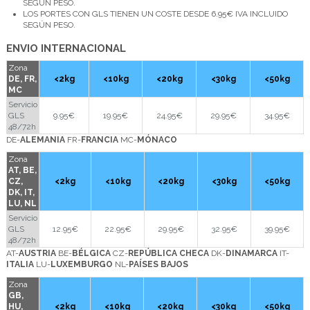
SEGÚN PESO.
LOS PORTES CON GLS TIENEN UN COSTE DESDE 6.95€ IVA INCLUIDO
SEGÚN PESO.
ENVIO INTERNACIONAL
Zona
DE, FR,
<2kg
<10kg
<20kg
<30kg
<50kg
MC
Servicio
GLS
9.95€
19.95€
24.95€
29.95€
34.95€
48/72h
DE-
ALEMANIA
FR-
FRANCIA
MC-
MÓNACO
Zona
AT, BE,
CZ,
<2kg
<10kg
<20kg
<30kg
<50kg
DK, IT,
LU, NL
Servicio
GLS
12.95€
22.95€
29.95€
32.95€
39.95€
48/72h
AT-
AUSTRIA
BE-
BÉLGICA
CZ-
REPÚBLICA CHECA
DK-
DINAMARCA
IT-
ITALIA
LU-
LUXEMBURGO
NL-
PAÍSES BAJOS
Zona
GB,
HU,
<2kg
<10kg
<20kg
<30kg
<50kg