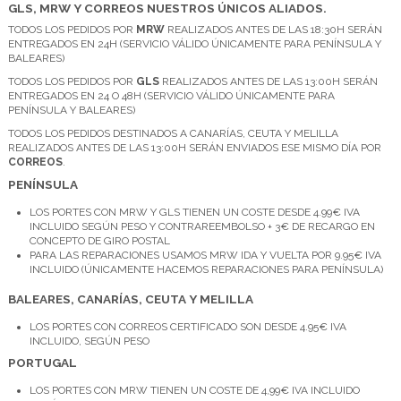
GLS, MRW Y CORREOS NUESTROS ÚNICOS ALIADOS.
TODOS LOS PEDIDOS POR
MRW
REALIZADOS ANTES DE LAS 18:30H SERÁN
ENTREGADOS EN 24H (SERVICIO VÁLIDO ÚNICAMENTE PARA PENÍNSULA Y
BALEARES)
TODOS LOS PEDIDOS POR
GLS
REALIZADOS ANTES DE LAS 13:00H SERÁN
ENTREGADOS EN 24 O 48H (SERVICIO VÁLIDO ÚNICAMENTE PARA
PENÍNSULA Y BALEARES)
TODOS LOS PEDIDOS DESTINADOS A CANARÍAS, CEUTA Y MELILLA
REALIZADOS ANTES DE LAS 13:00H SERÁN ENVIADOS ESE MISMO DÍA POR
CORREOS
.
PENÍNSULA
LOS PORTES CON MRW Y GLS TIENEN UN COSTE DESDE 4.99€ IVA
INCLUIDO SEGÚN PESO Y CONTRAREEMBOLSO + 3€ DE RECARGO EN
CONCEPTO DE GIRO POSTAL
PARA LAS REPARACIONES USAMOS MRW IDA Y VUELTA POR 9.95€ IVA
INCLUIDO (ÚNICAMENTE HACEMOS REPARACIONES PARA PENÍNSULA)
BALEARES, CANARÍAS, CEUTA Y MELILLA
LOS PORTES CON CORREOS CERTIFICADO SON DESDE 4.95€ IVA
INCLUIDO, SEGÚN PESO
PORTUGAL
LOS PORTES CON MRW TIENEN UN COSTE DE 4,99€ IVA INCLUIDO