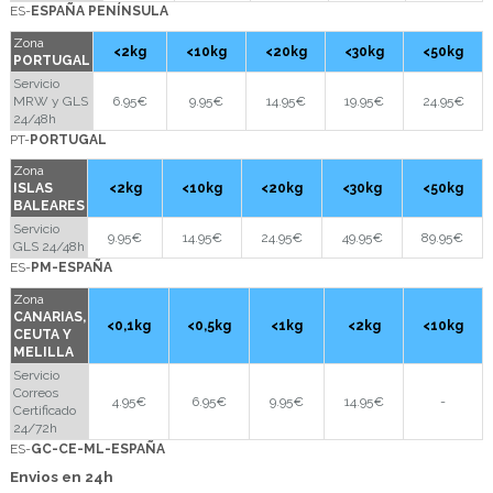
ES-
ESPAÑA PENÍNSULA
Zona
<2kg
<10kg
<20kg
<30kg
<50kg
PORTUGAL
Servicio
MRW y GLS
6.95€
9.95€
14.95€
19.95€
24.95€
24/48h
PT-
PORTUGAL
Zona
ISLAS
<2kg
<10kg
<20kg
<30kg
<50kg
BALEARES
Servicio
9.95€
14.95€
24.95€
49.95€
89.95€
GLS 24/48h
ES-
PM-ESPAÑA
Zona
CANARIAS,
<0,1kg
<0,5kg
<1kg
<2kg
<10kg
CEUTA Y
MELILLA
Servicio
Correos
4.95€
6.95€
9.95€
14.95€
-
Certificado
24/72h
ES-
GC-CE-ML-ESPAÑA
Envios en 24h