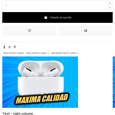
Añadir al carrito
repuestos ipad
repuestos ipad 2
pantalla tactil ipad 2
Text - right column