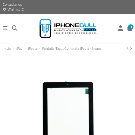
Contáctanos
Wishlist (
0
)
0
Inicio
iPad
iPad 2
Pantalla Táctil Completa iPad 2 - Negro