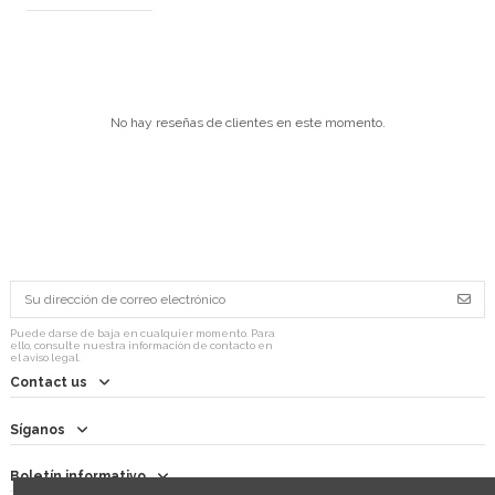
No hay reseñas de clientes en este momento.
Puede darse de baja en cualquier momento. Para
ello, consulte nuestra información de contacto en
el aviso legal.
Contact us
Síganos
Boletín informativo