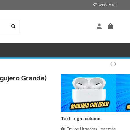
Wishlist (
0
)
Agujero Grande)
Text - right column
Envios Urgentes
Leer más