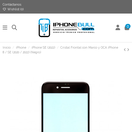
Contáctanos
Wishlist (
0
)
0
Inicio
iPhone
iPhone SE (2022)
Cristal Frontal con Marco y OCA iPhone
8 / SE (2020 / 2022) (Negro)