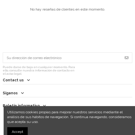
No hay reseñas de clientes en este momento.
Puede darse de baja en cualquier momento. Para
ello, consulte nuestra información de contacto en
el aviso legal.
Contact us
Síganos
Boletín informativo
Utilizamos cookies propias para mejorar nuestros servicios mediante el
análisis de sus hábitos de navegación. Si continua navegando, consideramos
que acepta su uso.
Accept