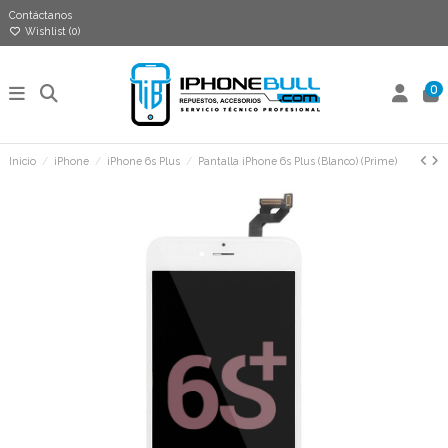
Contáctanos
Wishlist (
0
)
0
Inicio
iPhone
iPhone 6s Plus
Pantalla iPhone 6s Plus (Blanco) (Prime)